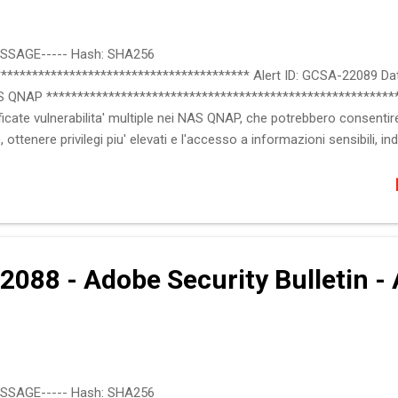
ESSAGE----- Hash: SHA256
**************************************** Alert ID: GCSA-22089 Dat
NAS QNAP **********************************************************
icate vulnerabilita' multiple nei NAS QNAP, che potrebbero consenti
, ottenere privilegi piu' elevati e l'accesso a informazioni sensibili, in
trizioni di sicurezza su un sistema che ne sia affetto :: Software int
TS 5.0.1 QuTS hero h4.5.x QuTS hero h5.0.0 QuTS hero h5.0.1 QuTSclo
vilege Remote Code Execution Information Disclosure Cross-Site Scrip
2088 - Adobe Security Bulletin -
ESSAGE----- Hash: SHA256