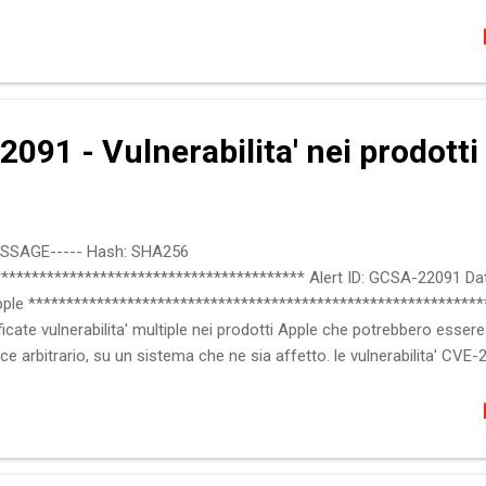
ggiori dettagli sono disponibili alla sezione "Riferimenti". :: Softwar
a 104.0.1293.60 :: Impatto Security Restriction Bypass :: Soluzioni Agg
iferimenti Microsoft Security Updates https://msrc.microsoft.com/up
2-2856 ...
091 - Vulnerabilita' nei prodotti
ESSAGE----- Hash: SHA256
**************************************** Alert ID: GCSA-22091 Dat
 Apple *************************************************************
icate vulnerabilita' multiple nei prodotti Apple che potrebbero essere
ce arbitrario, su un sistema che ne sia affetto. le vulnerabilita' C
rso di sfruttamento. Maggiori informazioni sono disponibili nelle seg
ftware interessato versioni precedenti a: macOS Monterey 12.5.1 iOS 1
i codice arbitrario :: Soluzione Aggiornare i software alle ultime 