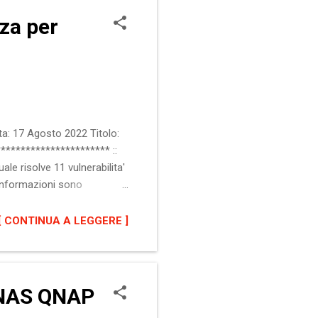
za per
a: 17 Agosto 2022 Titolo:
********************* ::
e risolve 11 vulnerabilita'
 informazioni sono
alla 104.0.5112.101 per
 Aggiornare alla versione
[ CONTINUA A LEGGERE ]
tivata l'opzione
n NAS QNAP