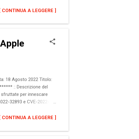
e interessato Microsoft
iornare il software alla
[ CONTINUA A LEGGERE ]
date-
 Apple
a: 18 Agosto 2022 Titolo:
***** :: Descrizione del
 sfruttate per innescare
VE-2022-32893 e CVE-2022-
nalazioni ufficiali alla
5.6.1 iPadOS 15.6.1 ::
[ CONTINUA A LEGGERE ]
versioni macOS Monterey