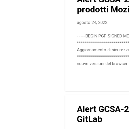
prodotti Mozi
agosto 24, 2022
-----BEGIN PGP SIGNED M
**************************
Aggiornamento di sicurezza 
***************************
nuove versioni del browser Fi
alcune delle quali di livello
Firefox versioni precedenti 
91.13 Thunderbird 102.x: ver
remota di codice arbitrario 
Alert GCSA-2
GitLab