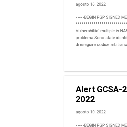
agosto 16, 2022
-----BEGIN PGP SIGNED M
**************************
Vulnerabilita' multiple in 
problema Sono state identif
di eseguire codice arbitrario
Service ed oltrepassare res
QTS 4.5.x/4.4.x QTS 5.0.0 Q
of Service Elevation of Pri
Bypass :: Soluzio...
Alert GCSA-2
2022
agosto 10, 2022
-----BEGIN PGP SIGNED M