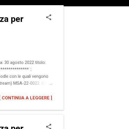
za per
: 30 agosto 2022 titolo:
************* ::
oodle con le quali vengono
upstream) MSA-22-0022: CSRF
e "Riferimenti". :: Software
versioni precedenti alla
[ CONTINUA A LEGGERE ]
quest Forgery (CSRF) ...
za per