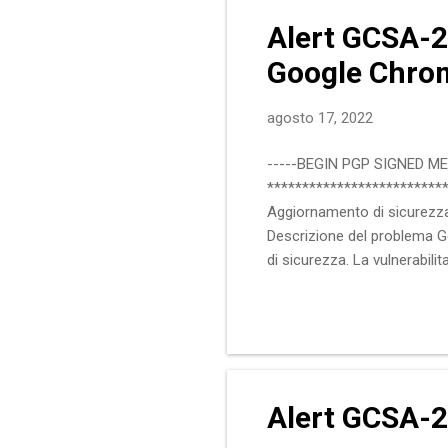
Alert GCSA-2
Google Chro
agosto 17, 2022
-----BEGIN PGP SIGNED M
**************************
Aggiornamento di sicurezz
Descrizione del problema Go
di sicurezza. La vulnerabil
disponibili alla sezione "Ri
Windows, Mac e Linux :: Imp
piu' recente. L'aggiornament
"aggiornamento automatico.
Alert GCSA-2