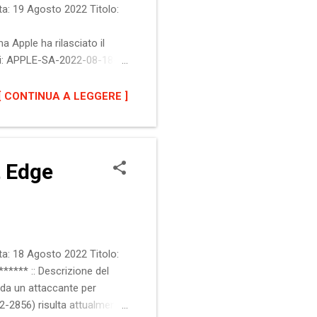
a: 19 Agosto 2022 Titolo:
 Apple ha rilasciato il
ari: APPLE-SA-2022-08-18-1
Software interessati Apple
re Safari alla versione
[ CONTINUA A LEGGERE ]
tre.org/cgi-bin/cvename.cgi?
t Edge
a: 18 Agosto 2022 Titolo:
***** :: Descrizione del
 da un attaccante per
22-2856) risulta attualmente