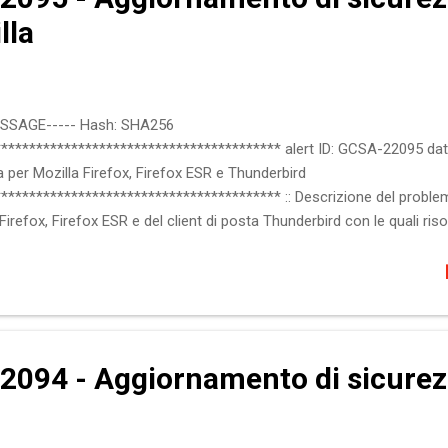
lla
ESSAGE----- Hash: SHA256
**************************************** alert ID: GCSA-22095 data
per Mozilla Firefox, Firefox ESR e Thunderbird
*************************************** :: Descrizione del problema
refox, Firefox ESR e del client di posta Thunderbird con le quali risolv
 elevato. Maggiori informazioni sono disponibili alla sezione "Riferimen
alla 104 Firefox ESR 102.x: versioni precedenti alla 102.2 Firefox ESR 9
sioni precedenti alla 102.2 Thunderbird 91.x: versioni precedenti alla
(RCE) Bypass delle funzionalita' d...
2094 - Aggiornamento di sicurez