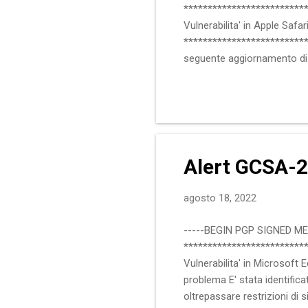
**************************
Vulnerabilita' in Apple Saf
***************************
seguente aggiornamento di 
Safari 15.6.1 Maggiori infor
Safari precedente a 15.6.1 :
15.6.1 :: Riferimenti Apple 
name=CVE-2022-32893 GARR 
Alert GCSA-22
agosto 18, 2022
-----BEGIN PGP SIGNED M
**************************
Vulnerabilita' in Microsoft
problema E' stata identific
oltrepassare restrizioni di 