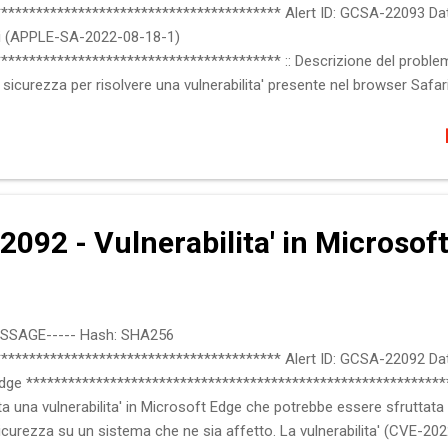
**************************************** Alert ID: GCSA-22093 Dat
ari (APPLE-SA-2022-08-18-1)
*************************************** :: Descrizione del problema
sicurezza per risolvere una vulnerabilita' presente nel browser Saf
mazioni sono disponibili alla sezione "Riferimenti". :: Piattaforme e 
: Impatto Esecuzione remota di codice arbitrario :: Soluzioni Aggiorna
https://support.apple.com/it-it/HT213414 Mitre's CVE ID http://cve.mi
CERT Newsletter subscribe/unsubscribe: http://www...
092 - Vulnerabilita' in Microsof
ESSAGE----- Hash: SHA256
**************************************** Alert ID: GCSA-22092 Dat
 Edge *************************************************************
ata una vulnerabilita' in Microsoft Edge che potrebbe essere sfruttata
sicurezza su un sistema che ne sia affetto. La vulnerabilita' (CVE-20