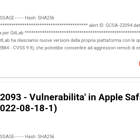
ESSAGE----- Hash: SHA256
**************************************** alert ID: GCSA-22094 data
 per GitLab *****************************************************
Lab ha rilasciamo nuove versioni della propria piattaforma con le qual
-2884 - CVSS 9.9), che potrebbe consentire ad aggressori remoti di ese
ornare immediatamente tutte le installazioni. Maggiori informazioni s
nteressato GitLab Community Edition (CE) GitLab Enterprise Edition (EE
atto Esecuzione remota di codice arbitrario (RCE) :: Soluzioni Aggiornar
093 - Vulnerabilita' in Apple Saf
022-08-18-1)
ESSAGE----- Hash: SHA256