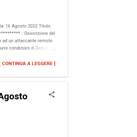
a: 16 Agosto 2022 Titolo:
******** :: Descrizione del
re ad un attaccante remoto
durre condizioni di Denial of
eressato QTS 4.2.x QTS 4.3.x
ud c5.0.1 :: Impatto Denial
[ CONTINUA A LEGGERE ]
ting Security Restriction
 Agosto