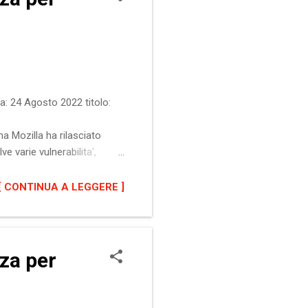
: 24 Agosto 2022 titolo:
 Mozilla ha rilasciato
e varie vulnerabilita',
ti". :: Software interessato
1.x: versioni precedenti alla
[ CONTINUA A LEGGERE ]
 91.13 :: Impatto Esecuzione
za per