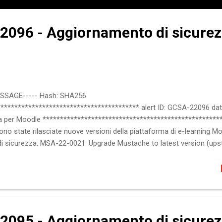
2096 - Aggiornamento di sicurez
ESSAGE----- Hash: SHA256
**************************************** alert ID: GCSA-22096 data
 per Moodle *****************************************************
no state rilasciate nuove versioni della piattaforma di e-learning M
ta' di sicurezza. MSA-22-0021: Upgrade Mustache to latest version (
stalled H5P libraries Maggiori informazioni sono disponibili alla sezion
precedenti alla 3.9.16 Moodle versioni precedenti alla 3.11.9 Moodle 
precedenti alla 3.9 non sono piu' supportate. :: Impatto Cross-Site Re
2095 - Aggiornamento di sicurez