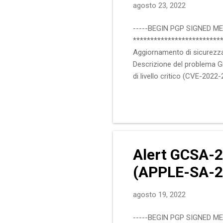
agosto 23, 2022
-----BEGIN PGP SIGNED M
**************************
Aggiornamento di sicurezza
Descrizione del problema Git
di livello critico (CVE-2022
produttore consiglia di aggi
"Riferimenti". :: Software i
15.3.1, 15.2.3, 15.1.5 :: Imp
Alert GCSA-22
(APPLE-SA-2
agosto 19, 2022
-----BEGIN PGP SIGNED M