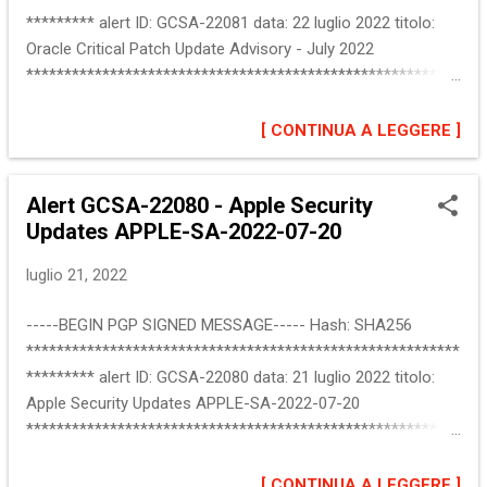
software ad una versione non vu...
********* alert ID: GCSA-22081 data: 22 luglio 2022 titolo:
Oracle Critical Patch Update Advisory - July 2022
*********************************************************
********* :: Descrizione del problema Oracle ha rilasciato la
Critical Patch Update July 2022. L'aggiornamento risolve 349
[ CONTINUA A LEGGERE ]
vulnerabilita' che sono presenti in vari prodotti. Un
aggressore remoto potrebbe sfruttare alcune di queste
Alert GCSA-22080 - Apple Security
vulnerabilita' per prendere il controllo di un sistema
Updates APPLE-SA-2022-07-20
interessato. Oracle raccomanda di applicare gli
aggiornamenti appena possibile. Maggiori informazioni sono
luglio 21, 2022
disponibili alla sezione "Riferimenti". :: Software interessato
Oracle MySQL Java SE Oracle Database Server VirtualBox
-----BEGIN PGP SIGNED MESSAGE----- Hash: SHA256
Esistono molte altre versioni e prodotti interessati, per una
*********************************************************
descrizione completa si rimanda all...
********* alert ID: GCSA-22080 data: 21 luglio 2022 titolo:
Apple Security Updates APPLE-SA-2022-07-20
*********************************************************
********* :: Descrizione del problema Apple ha rilasciato i
seguenti aggiornamenti di sicurezza per risolvere varie
[ CONTINUA A LEGGERE ]