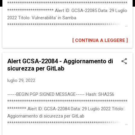
*********************************************************
********************** Alert ID: GCSA-22085 Data: 29 Luglio
2022 Titolo: Vulnerabilita' in Samba
*********************************************************
********************** :: Descrizione del problema Sono
state riscontrate vulnerabilita' multiple in Samba, sfruttando
[ CONTINUA A LEGGERE ]
le quali un attaccante remoto puo' provocare condizioni di
Denial of Service, oltrepassare restrizioni di sicurezza,
Alert GCSA-22084 - Aggiornamento di
eseguire codice arbitrario ed ottenere informazioni
sicurezza per GitLab
potenzialmente sensibili. Maggiori informazioni sono
disponibili alla sezione "Riferimenti". :: Software interessato
luglio 29, 2022
versioni di Samba precedenti alle seguenti: 4.16.4 4.15.9
4.14.14 :: Impatto Denial of Service Remote Code Execution
-----BEGIN PGP SIGNED MESSAGE----- Hash: SHA256
Security Restriction Bypass Information Disclosure ::
*********************************************************
Soluzioni Applicare le correzioni rilasciate dal produttore:
********* Alert ID: GCSA-22084 Data: 29 Luglio 2022 Titolo:
http://www.samba.org/samb...
Aggiornamento di sicurezza per GitLab
*********************************************************
********* :: Descrizione del problema GitLab ha rilasciato