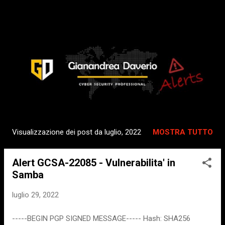
Passa ai contenuti principali
Visualizzazione dei post da luglio, 2022
MOSTRA TUTTO
P
o
Alert GCSA-22085 - Vulnerabilita' in
s
Samba
t
luglio 29, 2022
-----BEGIN PGP SIGNED MESSAGE----- Hash: SHA256