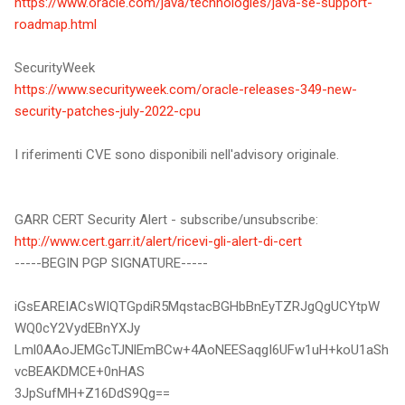
https://www.oracle.com/java/technologies/java-se-support-
roadmap.html
SecurityWeek
https://www.securityweek.com/oracle-releases-349-new-
security-patches-july-2022-cpu
I riferimenti CVE sono disponibili nell'advisory originale.
GARR CERT Security Alert - subscribe/unsubscribe:
http://www.cert.garr.it/alert/ricevi-gli-alert-di-cert
-----BEGIN PGP SIGNATURE-----
iGsEAREIACsWIQTGpdiR5MqstacBGHbBnEyTZRJgQgUCYtpW
WQ0cY2VydEBnYXJy
Lml0AAoJEMGcTJNlEmBCw+4AoNEESaqgI6UFw1uH+koU1aSh
vcBEAKDMCE+0nHAS
3JpSufMH+Z16DdS9Qg==