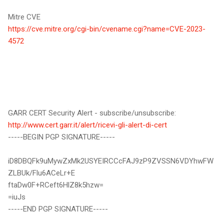
Mitre CVE
https://cve.mitre.org/cgi-bin/cvename.cgi?name=CVE-2023-
4572
GARR CERT Security Alert - subscribe/unsubscribe:
http://www.cert.garr.it/alert/ricevi-gli-alert-di-cert
-----BEGIN PGP SIGNATURE-----
iD8DBQFk9uMywZxMk2USYEIRCCcFAJ9zP9ZVSSN6VDYhwFW
ZLBUk/Flu6ACeLr+E
ftaDw0F+RCeft6HlZ8k5hzw=
=iuJs
-----END PGP SIGNATURE-----