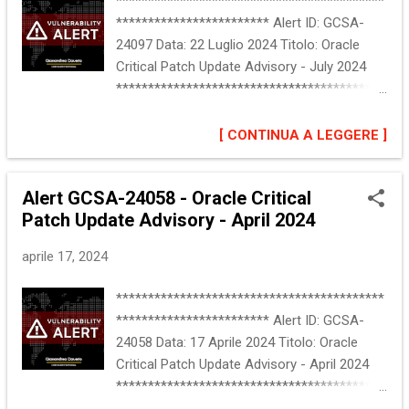
******************************************
Oracle MySQL Java SE Oracle Database
************************ Alert ID: GCSA-
Server WebLogic Server VirtualBox Esistono
24097 Data: 22 Luglio 2024 Titolo: Oracle
altre versioni e prodotti interessati, per una
Critical Patch Update Advisory - July 2024
descrizione completa si rimanda alla
******************************************
segnalazione ufficiale nella sezione
************************ :: Descrizione del
"Riferimenti". :: Impatto Esecuzione remota
problema Oracle ha rilasciato la Critical
[ CONTINUA A LEGGERE ]
di codice arbitrario (RCE) Denial of Service
Patch Update Luglio 2024. L'aggiornamento
(DoS) Bypass delle funzionalita' di sicurezza
include numerose patch di sicurezza che
(SFB) Rivelazione di informaz...
Alert GCSA-24058 - Oracle Critical
risolvono vulnerabilita' multiple, presenti in
Patch Update Advisory - April 2024
vari prodotti. Un aggressore remoto
potrebbe sfruttare alcune di queste
aprile 17, 2024
vulnerabilita' per prendere il controllo di un
sistema interessato. Oracle raccomanda di
******************************************
applicare gli aggiornamenti appena possibile.
************************ Alert ID: GCSA-
Maggiori informazioni sono disponibili alla
24058 Data: 17 Aprile 2024 Titolo: Oracle
sezione "Riferimenti". :: Software interessato
Critical Patch Update Advisory - April 2024
JD Edwards EnterpriseOne Orchestrator,
******************************************
versioni precedenti alla 9.2.8.3 JD Edwards
************************ :: Descrizione del