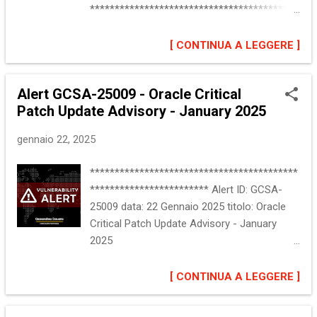
******************************************
interessati, per una descrizione completa si
************************ :: Descrizione del
rimanda alla segnalazione ufficiale nella
problema Oracle ha rilasciato la Critical
[ CONTINUA A LEGGERE ]
sezione "Riferimenti". :: Impatto Denial of
Patch Update July 2025. L'aggiornamento
Service (DoS) Esecuzione remota di codice
include patch di sicurezza che risolvono
arbitrario (RCE) Bypass delle...
Alert GCSA-25009 - Oracle Critical
circa 309 vulnerabilita', presenti in vari
Patch Update Advisory - January 2025
prodotti. Maggiori informazioni sono
disponibili alla sezione "Riferimenti". ::
gennaio 22, 2025
Software interessato Database Server
Application Express Autonomous Health
******************************************
Framework Blockchain Platform Essbase
************************ Alert ID: GCSA-
GoldenGate Graph Server and Client NoSQL
25009 data: 22 Gennaio 2025 titolo: Oracle
Database REST Data Services Spatial Studio
Critical Patch Update Advisory - January
TimesTen In-Memory Database Commerce
2025
Communications Applications
******************************************
Communications Construction and
************************ :: Descrizione del
[ CONTINUA A LEGGERE ]
Engineering E-Business Suite Enterprise
problema Oracle ha rilasciato la Critical
Manager Financial Services Applications
Patch Update January 2025.
Fusion Middleware Analytics HealthCare