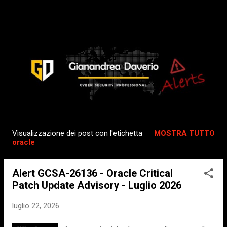
Passa ai contenuti principali
Visualizzazione dei post con l'etichetta
MOSTRA TUTTO
P
oracle
o
s
Alert GCSA-26136 - Oracle Critical
t
Patch Update Advisory - Luglio 2026
luglio 22, 2026