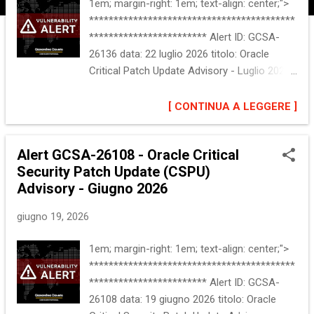
1em; margin-right: 1em; text-align: center;">
******************************************
************************ Alert ID: GCSA-
26136 data: 22 luglio 2026 titolo: Oracle
Critical Patch Update Advisory - Luglio 2026
******************************************
************************ :: Descrizione del
[ CONTINUA A LEGGERE ]
problema Oracle ha rilasciato la Critical
Patch Update Luglio 2026. L'aggiornamento
Alert GCSA-26108 - Oracle Critical
contiene 1449 nuove patch di sicurezza per
Security Patch Update (CSPU)
le famiglie di prodotti elencate di seguito.
Advisory - Giugno 2026
Maggiori informazioni sono disponibili alla
sezione "Riferimenti". :: Software interessato
giugno 19, 2026
Oracle Java SE Oracle MySQL Oracle
Database Server Oracle E-Business Suite
1em; margin-right: 1em; text-align: center;">
Oracle Fusion Middleware Oracle Supply
******************************************
Chain Oracle APEX Oracle Financial Services
************************ Alert ID: GCSA-
Applications Oracle Commerce Oracle
26108 data: 19 giugno 2026 titolo: Oracle
Communications Oracle Enterprise Manager