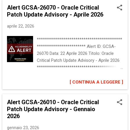
problema Oracle ha rilasciato la Critical
Alert GCSA-26070 - Oracle Critical
Security Patch Update Maggio 2026.
Patch Update Advisory - Aprile 2026
L'aggiornamento risolve oltre 90 vulnerabilita'
presenti in 5 prodotti. Maggiori informazioni
aprile 22, 2026
sono disponibili alla sezione "Riferimenti". ::
Software interessato Oracle
******************************************
Communications Unified Assurance,
************************ Alert ID: GCSA-
versions 6.1.1-7.0.0 Oracle Database Server,
26070 Data: 22 Aprile 2026 Titolo: Oracle
versions 23.4.0-23.26.2 Oracle E-Business
Critical Patch Update Advisory - Aprile 2026
Suite, versions 12.2.3-12.2.15 Oracle
******************************************
Hospitality OPERA 5 Property Services,
************************ :: Descrizione del
versions 5.6.19.24, 5.6.22, 5.6.25.19, 5.6.27.6,
problema Oracle ha rilasciato la Critical
[ CONTINUA A LEGGERE ]
5.6.28 Oracle REST Data Services, versions
Patch Update Aprile 2026. L'aggiornamento
24.2.0-26.1.0 :: Impatto Denial of Service
include 481 patch di sicurezza che risolvono
(DoS) Rivelazione di informazio...
Alert GCSA-26010 - Oracle Critical
circa 241 vulnerabilita', presenti in 28 famiglie
Patch Update Advisory - Gennaio
di prodotti. Maggiori informazioni sono
2026
disponibili alla sezione "Riferimenti". ::
Software interessato Oracle Database
gennaio 23, 2026