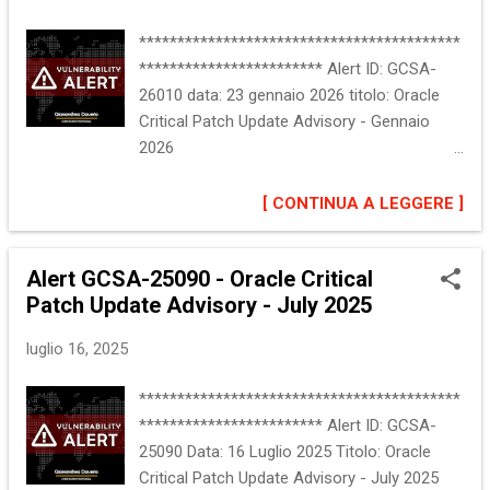
Server Oracle E-Business Suite Oracle Java
SE Oracle MySQL Oracle VirtualBox Oracle
******************************************
WebLogic Server Esistono altre versioni e
************************ Alert ID: GCSA-
prodotti interessati, per una descrizione
26010 data: 23 gennaio 2026 titolo: Oracle
completa si rimanda alla segnalazione
Critical Patch Update Advisory - Gennaio
ufficiale nella sezione "Riferimenti". :: Impatto
2026
Denial of Service (DoS) Esecuzione remota
******************************************
di codice arbitrario (RCE) Bypass delle
************************ :: Descrizione del
[ CONTINUA A LEGGERE ]
restrizioni di sicurezza (SRB) Rivelazione di
problema Oracle ha rilasciato la Critical
informazioni (ID) Acq...
Patch Update Gennaio 2026.
Alert GCSA-25090 - Oracle Critical
L'aggiornamento include 337 patch di
Patch Update Advisory - July 2025
sicurezza che risolvono circa 230
vulnerabilita', presenti in oltre 30 prodotti.
luglio 16, 2025
Maggiori informazioni sono disponibili alla
sezione "Riferimenti". :: Software interessato
******************************************
Oracle MySQL Oracle Java SE Oracle
************************ Alert ID: GCSA-
Database Server Oracle PeopleSoft Oracle
25090 Data: 16 Luglio 2025 Titolo: Oracle
Systems Oracle WebLogic Server Oracle
Critical Patch Update Advisory - July 2025
VirtualBox Esistono altre versioni e prodotti