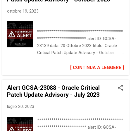
vulnerabilita', presenti in vari prodotti. Un
ottobre 19, 2023
aggressore remoto potrebbe sfruttare
alcune di queste vulnerabilita' per prendere il
controllo di un sistema interessato. Oracle
******************************************
raccomanda di applicare gli aggiornamenti
************************ alert ID: GCSA-
appena possibile. Maggiori informazioni
23139 data: 20 Ottobre 2023 titolo: Oracle
sono disponibili alla sezione "Riferimenti". ::
Critical Patch Update Advisory - October
Software interessato Oracle MySQL Java SE
2023
Oracle Database Server WebLogic Server
******************************************
[ CONTINUA A LEGGERE ]
Oracle Essbase Oracle Hyperion Esistono
************************ :: Descrizione del
molte altre versioni e prodotti interessati, per
problema Oracle ha rilasciato la Critical
una descrizione completa si rimanda all...
Alert GCSA-23088 - Oracle Critical
Patch Update July 2023. L'aggiornamento
Patch Update Advisory - July 2023
risolve 387 vulnerabilita', di cui 19 con gravita'
"critica", presenti in vari prodotti. Un
luglio 20, 2023
aggressore remoto potrebbe sfruttare
alcune di queste vulnerabilita' per eseguire
******************************************
operazioni non autorizzate sui sistemi
************************ alert ID: GCSA-
interessati. Oracle raccomanda di applicare