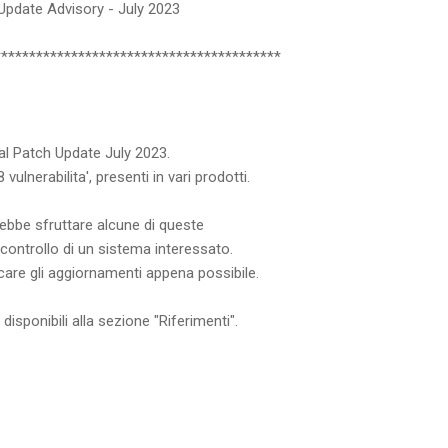
h Update Advisory - July 2023
*****************************************
ical Patch Update July 2023.
ulnerabilita', presenti in vari prodotti.
bbe sfruttare alcune di queste
l controllo di un sistema interessato.
are gli aggiornamenti appena possibile.
isponibili alla sezione "Riferimenti".