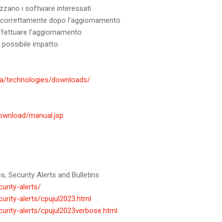
izzano i software interessati
 correttamente dopo l'aggiornamento
Effettuare l'aggiornamento
possibile impatto.
va/technologies/downloads/
ownload/manual.jsp
s, Security Alerts and Bulletins
urity-alerts/
urity-alerts/cpujul2023.html
urity-alerts/cpujul2023verbose.html