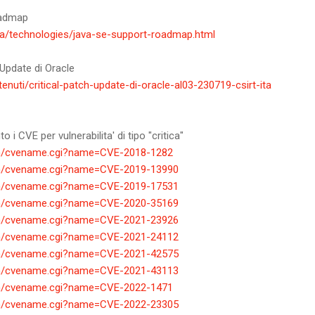
oadmap
va/technologies/java-se-support-roadmap.html
 Update di Oracle
tenuti/critical-patch-update-di-oracle-al03-230719-csirt-ita
o i CVE per vulnerabilita' di tipo "critica"
-bin/cvename.cgi?name=CVE-2018-1282
-bin/cvename.cgi?name=CVE-2019-13990
-bin/cvename.cgi?name=CVE-2019-17531
-bin/cvename.cgi?name=CVE-2020-35169
-bin/cvename.cgi?name=CVE-2021-23926
-bin/cvename.cgi?name=CVE-2021-24112
-bin/cvename.cgi?name=CVE-2021-42575
-bin/cvename.cgi?name=CVE-2021-43113
-bin/cvename.cgi?name=CVE-2022-1471
-bin/cvename.cgi?name=CVE-2022-23305