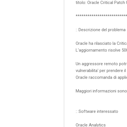
titolo: Oracle Critical Patc
*************************
:: Descrizione del problema
Oracle ha rilasciato la Crit
L'aggiornamento risolve 508 v
Un aggressore remoto potre
vulnerabilita' per prendere i
Oracle raccomanda di applic
Maggiori informazioni sono d
:: Software interessato
Oracle Analytics