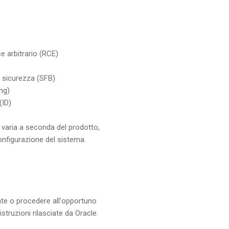
e arbitrario (RCE)
i sicurezza (SFB)
ng)
(ID)
a' varia a seconda del prodotto,
onfigurazione del sistema.
ate o procedere all'opportuno
truzioni rilasciate da Oracle.