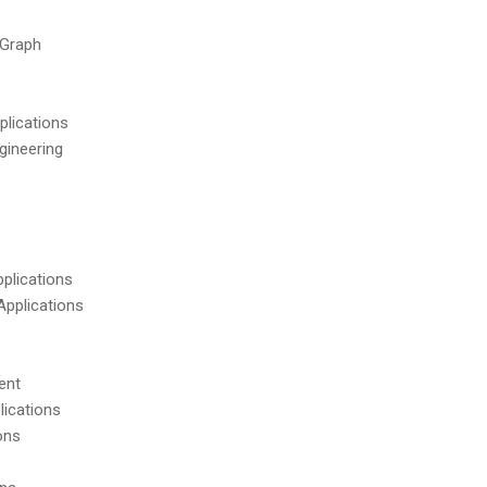
 Graph
lications
gineering
pplications
Applications
ent
lications
ons