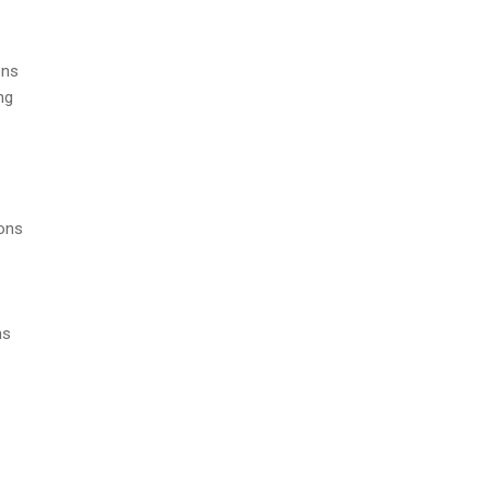
ons
ng
ions
ns