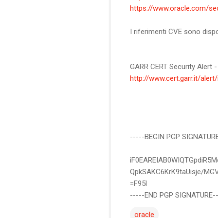
https://www.oracle.com/sec
I riferimenti CVE sono dispon
GARR CERT Security Alert -
http://www.cert.garr.it/alert/
-----BEGIN PGP SIGNATURE
iF0EAREIAB0WIQTGpdiR5
QpkSAKC6KrK9taUisje/MG
=F95l
-----END PGP SIGNATURE--
oracle