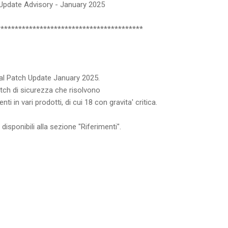
h Update Advisory - January 2025
*****************************************
ical Patch Update January 2025.
tch di sicurezza che risolvono
nti in vari prodotti, di cui 18 con gravita' critica.
isponibili alla sezione "Riferimenti".