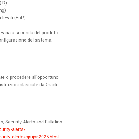
(ID)
ng)
 elevati (EoP)
a' varia a seconda del prodotto,
onfigurazione del sistema.
ate o procedere all'opportuno
truzioni rilasciate da Oracle.
s, Security Alerts and Bulletins
urity-alerts/
urity-alerts/cpujan2025.html