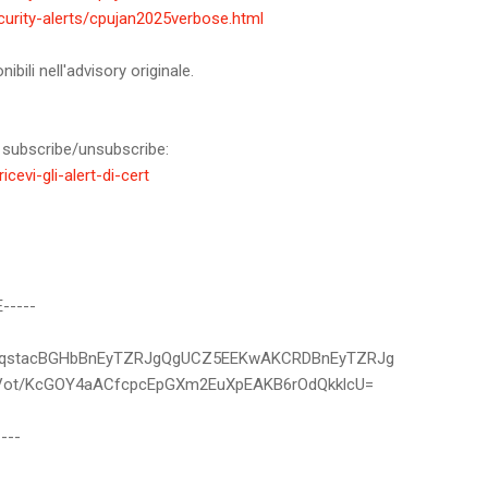
urity-alerts/cpujan2025verbose.html
ibili nell'advisory originale.
 subscribe/unsubscribe:
ricevi-gli-alert-di-cert
-----
MqstacBGHbBnEyTZRJgQgUCZ5EEKwAKCRDBnEyTZRJg
Vot/KcGOY4aACfcpcEpGXm2EuXpEAKB6rOdQkklcU=
---