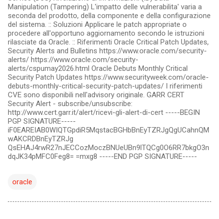
Manipulation (Tampering) L'impatto delle vulnerabilita' varia a
seconda del prodotto, della componente e della configurazione
del sistema. :: Soluzioni Applicare le patch appropriate o
procedere all'opportuno aggiornamento secondo le istruzioni
rilasciate da Oracle. :: Riferimenti Oracle Critical Patch Updates,
Security Alerts and Bulletins https://www.oracle.com/security-
alerts/ https://www.oracle.com/security-
alerts/cspumay2026.html Oracle Debuts Monthly Critical
Security Patch Updates https://www.securityweek.com/oracle-
debuts-monthly-critical-security-patch-updates/ I riferimenti
CVE sono disponibili nell'advisory originale. GARR CERT
Security Alert - subscribe/unsubscribe:
http://www.cert.garr.it/alert/ricevi-gli-alert-di-cert -----BEGIN
PGP SIGNATURE-----
iF0EAREIAB0WIQTGpdiR5MqstacBGHbBnEyTZRJgQgUCahnQM
wAKCRDBnEyTZRJg
QsEHAJ4rwR27nJECCozMoczBNUeUBn9lTQCg0O6RR7bkgO3n
dqJK34pMFC0Feg8= =mxg8 -----END PGP SIGNATURE-----
oracle